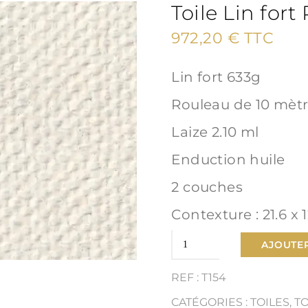
Toile Lin fort 
972,20
€
TTC
Lin fort 633g
Rouleau de 10 mèt
Laize 2.10 ml
Enduction huile
2 couches
Contexture : 21.6 x 1
quantité
AJOUTER
de
REF : T154
Toile
CATÉGORIES :
TOILES
,
T