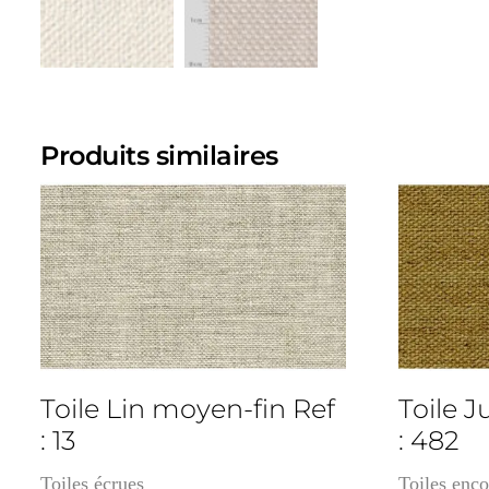
Produits similaires
cm
3cm
Toile Lin moyen-fin Ref
Toile J
: 13
: 482
Toiles écrues
Toiles enco