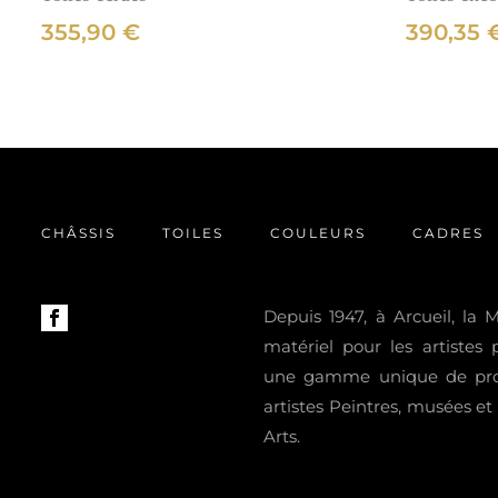
355,90
€
390,35
CHÂSSIS
TOILES
COULEURS
CADRES
Depuis 1947, à Arcueil, la
matériel pour les artistes
une gamme unique de prod
artistes Peintres, musées e
Arts.