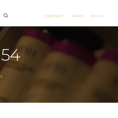
CONTACT
TARIF
DEVIS
 154
54