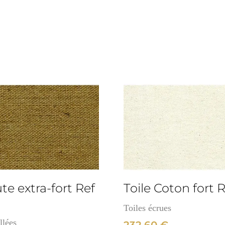
Lin
fort
Ref
:
154
3cm
ute extra-fort Ref
Toile Coton fort R
Toiles écrues
llées