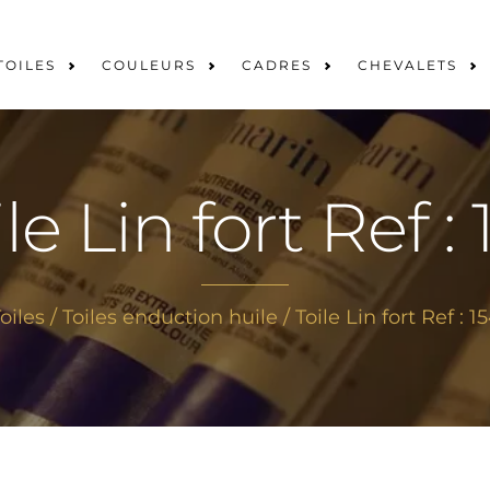
TOILES
COULEURS
CADRES
CHEVALETS
le Lin fort Ref :
oiles
/
Toiles enduction huile
/ Toile Lin fort Ref : 1