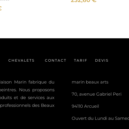
232,60
€
€
CHEVALETS
CONTACT
TARIF
DEVIS
 Maison Marin fabrique du
marin beaux arts
 peintres. Nous proposons
70, avenue Gabriel Peri
uits et de services aux
t professionnels des Beaux
94110 Arcueil
Ouvert du Lundi au Samedi