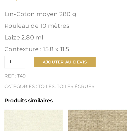
Lin-Coton moyen 280 g
Rouleau de 10 mètres
Laize 2.80 ml
Contexture : 15.8 x 11.5
quantité
AJOUTER AU DEVIS
de
REF : T49
Toile
CATÉGORIES :
TOILES
,
TOILES ÉCRUES
Lin-
Produits similaires
Coton
moyen
Ref