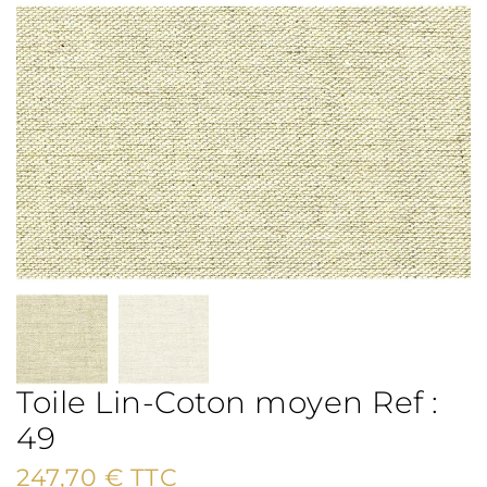
Toile Lin-Coton moyen Ref :
49
247,70
€
TTC