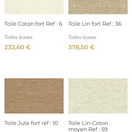
:
3cm
49
Toile Coton fort Ref : 6
Toile Lin fort Ref : 36
Toiles écrues
Toiles écrues
232,60
€
378,50
€
3cm
Toile Jute fort ref : 10
Toile Lin-Coton
moyen Ref : 59