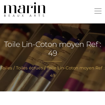
Aller
au
Rechercher :
contenu
Toile Lin-Coton moyen Ref :
49
Toiles
/
Toiles écrues
/ Toile Lin-Coton moyen Ref :
49