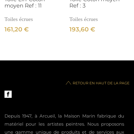
moyen Ref : 11
Ref : 3
Toiles écrues
Toiles écrues
161,20
€
193,60
€
RETOUR EN HAUT DE LA PAGE
Depuis 1947, à Arcueil, la Maison Marin fabrique du
matériel pour les artistes peintres. Nous proposons
une gamme unique de produits et de services aux