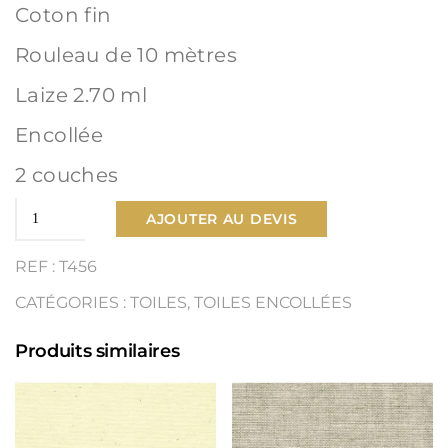
Coton fin
Rouleau de 10 mètres
Laize 2.70 ml
Encollée
2 couches
quantité
AJOUTER AU DEVIS
de
REF : T456
Toile
CATÉGORIES :
TOILES
,
TOILES ENCOLLÉES
Coton
Produits similaires
fin
Ref