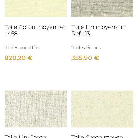
:
456
3cm
Toile Coton moyen ref
Toile Lin moyen-fin
: 458
Ref : 13
Toiles encollées
Toiles écrues
820,20
€
355,90
€
3cm
Toile Lin-Coton
Toile Coton moyen