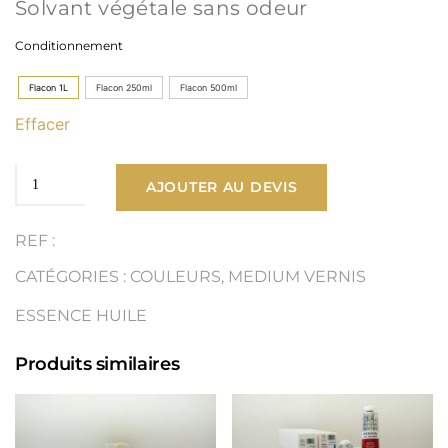
Solvant végétale sans odeur
prix :
Conditionnement
10,90 €
Flacon 1L
Flacon 250ml
Flacon 500ml
à
Effacer
29,00 €
quantité
AJOUTER AU DEVIS
de
REF :
Solvant
CATÉGORIES :
COULEURS
,
MEDIUM VERNIS
végétale
ESSENCE HUILE
sans
Produits similaires
odeur