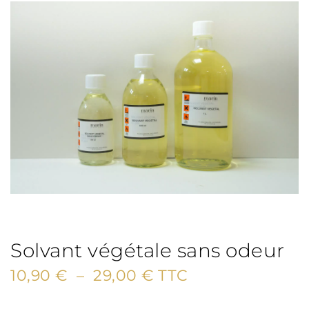
Solvant végétale sans odeur
Plage
10,90
€
–
29,00
€
TTC
de