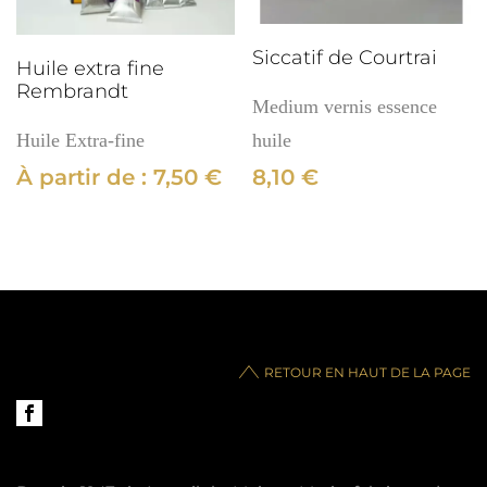
Siccatif de Courtrai
Huile extra fine
Rembrandt
Medium vernis essence
Huile Extra-fine
huile
À partir de :
7,50
€
8,10
€
RETOUR EN HAUT DE LA PAGE