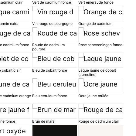
cadmium clair
Vert de cadmium fonce
Vert emeraude fonce
armin extra
Vin rouge de bourgogne
Orange de cadmium
e cadmium fonce
Roude de cadmium
Rose scheveningen fonce
pourpre
e cobalt clair
Bleu de cobalt fonce
Laque jaune de cobalt
(aureoline)
e cadmium orange
Bleu ceruleum fonce
Ocre jaune brûlée
une fonce
Brun de mars
Rouge de cadmium clair