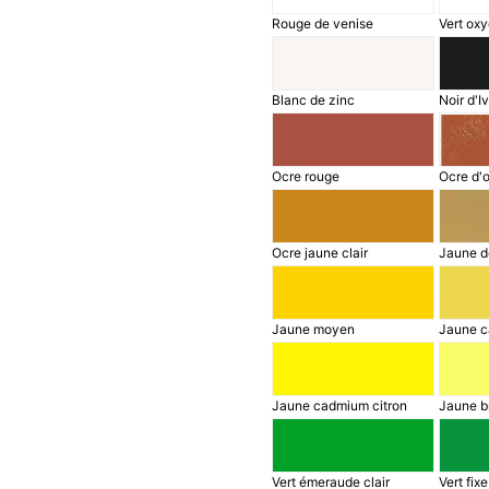
Rouge de venise
Vert ox
Blanc de zinc
Noir d'I
Ocre rouge
Ocre d'o
Ocre jaune clair
Jaune d
Jaune moyen
Jaune c
Jaune cadmium citron
Jaune bri
Vert émeraude clair
Vert fixe