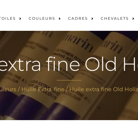
TOILES
COULEURS
CADRES
CHEVALETS
extra fine Old 
uleurs
/
Huile Extra-fine
/ Huile extra fine Old Hol