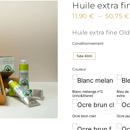
Huile extra f
11,90
€
–
50,75
€
Huile extra fine Ol
Conditionnement
Tube 40ml
Couleur
Blanc melange n°2
Bleu de 
(zinc&titane)
extra
Ocre brun clair
Ocre ja