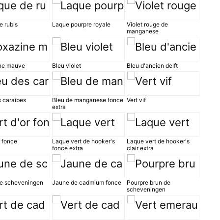
e rubis
Laque pourpre royale
Violet rouge de
manganese
ne mauve
Bleu violet
Bleu d'ancien delft
s caraibes
Bleu de manganese fonce
Vert vif
extra
r fonce
Laque vert de hooker's
Laque vert de hooker's
fonce extra
clair extra
e scheveningen
Jaune de cadmium fonce
Pourpre brun de
scheveningen