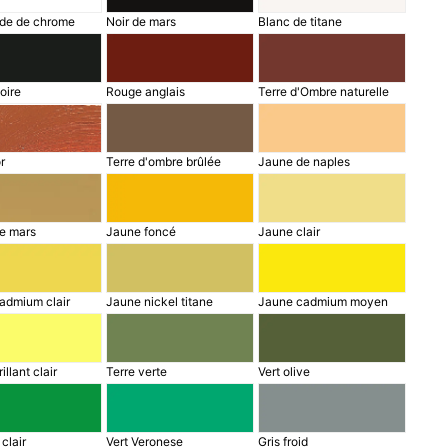
yde de chrome
Noir de mars
Blanc de titane
voire
Rouge anglais
Terre d'Ombre naturelle
r
Terre d'ombre brûlée
Jaune de naples
e mars
Jaune foncé
Jaune clair
admium clair
Jaune nickel titane
Jaune cadmium moyen
llant clair
Terre verte
Vert olive
 clair
Vert Veronese
Gris froid