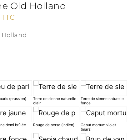
ine Old Holland
Plage
TTC
de
d Holland
prix :
11,90 €
à
50,75 €
paris (prussien)
Terre de sienne naturelle
Terre de sienne naturelle
clair
fonce
une demi brûlée
Rouge de perse (indien)
Caput mortum violet
(mars)