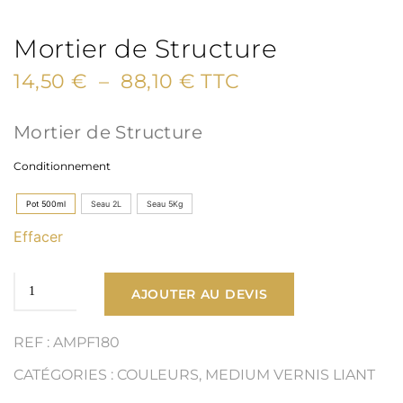
Mortier de Structure
Plage
14,50
€
–
88,10
€
TTC
de
Mortier de Structure
prix :
Conditionnement
14,50 €
Pot 500ml
Seau 2L
Seau 5Kg
à
Effacer
88,10 €
quantité
AJOUTER AU DEVIS
de
REF : AMPF180
Mortier
CATÉGORIES :
COULEURS
,
MEDIUM VERNIS LIANT
de