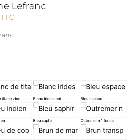
ine Lefranc
Plage
TTC
de
franc
prix :
5,50 €
à
34,90 €
 titane zinc
Blanc iridescent
Bleu espace
ien
Bleu saphir
Outremer n 1 fonce