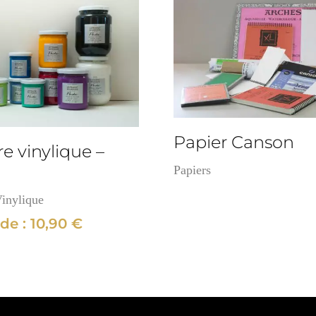
Papier Canson
e vinylique –
Papiers
inylique
 de :
10,90
€