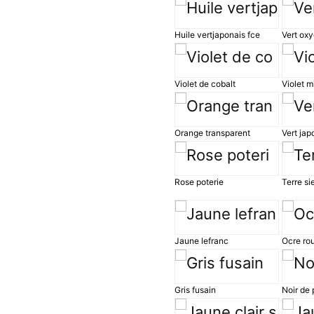
Huile vertjaponais fce
Vert ox
Violet de cobalt
Violet mi
Orange transparent
Vert ja
Rose poterie
Terre si
Jaune lefranc
Ocre ro
Gris fusain
Noir de 