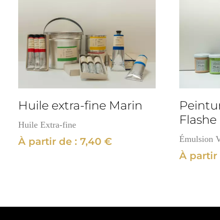
Huile extra-fine Marin
Peintur
Flashe
Huile Extra-fine
Émulsion V
À partir de :
7,40
€
À partir