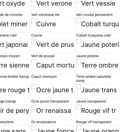
yde de chrome
Vert veronese imi
Vert vessie permanent
neral clair
Cuivre
Cobalt turquoise clair
ponais moyen
Vert de prusse
Jaune poterie
enne brûlée transp
Caput mortuum
Terre ombre naturelle
tranp
uge transp
Ocre jaune transparent
Jaune transparent
perylene
Or renaissance
Rouge vif transparent