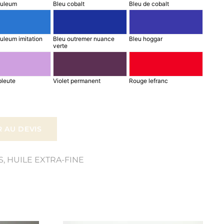
ruleum
Bleu cobalt
Bleu de cobalt
uleum imitation
Bleu outremer nuance
Bleu hoggar
verte
leute
Violet permanent
Rouge lefranc
 AU DEVIS
S
,
HUILE EXTRA-FINE