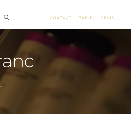
CONTACT
TARIF
DEVIS
franc
c