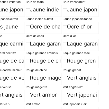
cobalt imitation
Brun de mars
Brun transparent
ponais citron
Jaune indien substit
Jaune japonais fonce
ne
Ocre de chair
Ocre d' or
arminee fixe
Laque garance cramoisi
Laque garance rose
e cadmium clair
Rouge de chine
Rouge grenat
e venise
Rouge magenta
Vert anglais n°1
lais n 5
Vert armor
Vert japonais clair