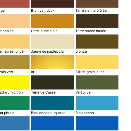
uge
Brun van dyck
Terre sienne brûlée
e naples
Ocre jaune clair
Terre ombre brûlée
e naples foncé
Jaune de naples clair
bronze
rain vert
or
Stil de grain jaune
admium citron
Terre de Cassel
Vert olive
or phtalo
Bleu cobalt turquoise
Bleu océan