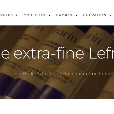
TOILES
COULEURS
CADRES
CHEVALETS
e extra-fine Le
Couleurs
/
Huile Extra-fine
/ Huile extra-fine Lefran