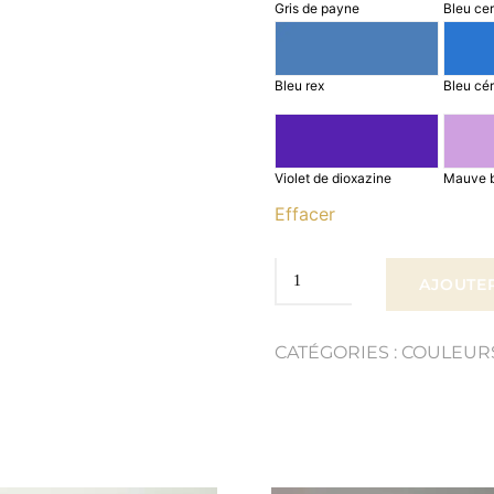
Gris de payne
Bleu ce
Bleu rex
Bleu cér
Violet de dioxazine
Mauve b
Effacer
quantité
AJOUTER
de
CATÉGORIES :
COULEUR
Huile
extra-
fine
Lefranc