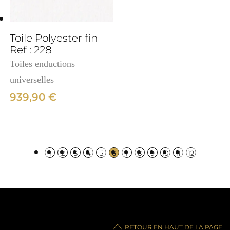
Toile Polyester fin
Ref : 228
Toiles enductions
universelles
939,90
€
1
2
3
4
5
6
7
8
9
10
11
12
RETOUR EN HAUT DE LA PAGE