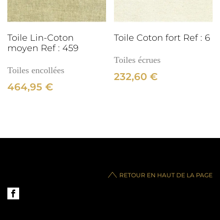
3cm
Toile Lin-Coton
Toile Coton fort Ref : 6
moyen Ref : 459
Toiles écrues
Toiles encollées
232,60
€
464,95
€
RETOUR EN HAUT DE LA PAGE