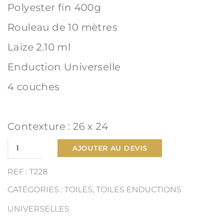
Polyester fin 400g
Rouleau de 10 mètres
Laize 2.10 ml
Enduction Universelle
4 couches
Contexture : 26 x 24
quantité
AJOUTER AU DEVIS
de
REF : T228
Toile
CATÉGORIES :
TOILES
,
TOILES ENDUCTIONS
Polyester
UNIVERSELLES