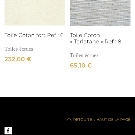
3cm
Toile Coton fort Ref : 6
Toile Coton
« Tarlatane » Ref : 8
Toiles écrues
Toiles écrues
232,60
€
65,10
€
RETOUR EN HAUT DE LA PAGE