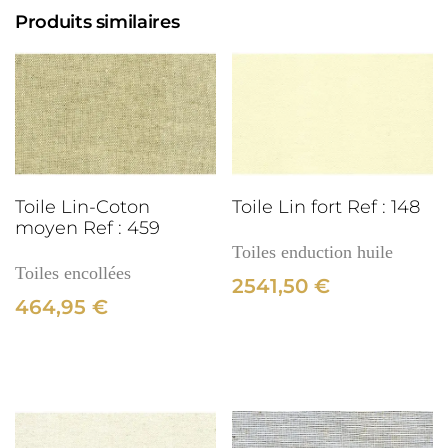
fin
Produits similaires
Ref
:
228
3cm
Toile Lin-Coton
Toile Lin fort Ref : 148
moyen Ref : 459
Toiles enduction huile
Toiles encollées
2541,50
€
464,95
€