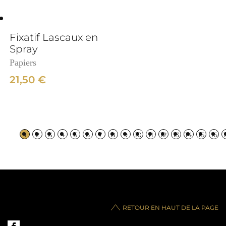
Fixatif Lascaux en
Spray
Papiers
21,50
€
1
2
3
4
5
6
7
8
9
10
11
12
13
14
15
16
RETOUR EN HAUT DE LA PAGE