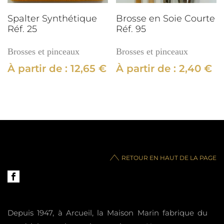
Spalter Synthétique
Brosse en Soie Courte
Réf. 25
Réf. 95
Brosses et pinceaux
Brosses et pinceaux
À partir de :
12,65
€
À partir de :
2,40
€
RETOUR EN HAUT DE LA PAGE
Depuis 1947, à Arcueil, la Maison Marin fabrique du