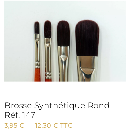
Brosse Synthétique Rond
Réf. 147
Plage
3,95
€
–
12,30
€
TTC