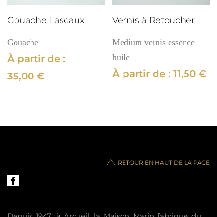
Gouache Lascaux
Vernis à Retoucher
Gouache
Medium vernis essence
huile
À partir de :
À partir de :
11,50
€
35,00
€
RETOUR EN HAUT DE LA PAGE
Depuis 1947, à Arcueil, la Maison Marin fabrique du