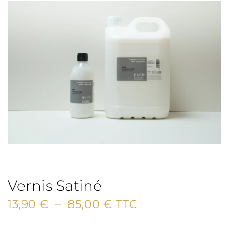
Vernis Satiné
Plage
13,90
€
–
85,00
€
TTC
de