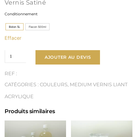
Vernis Satiné
prix :
Conditionnement
13,90 €
Bidon 5L
Flacon 500ml
à
Effacer
85,00 €
quantité
AJOUTER AU DEVIS
de
REF :
Vernis
CATÉGORIES :
COULEURS
,
MEDIUM VERNIS LIANT
Satiné
ACRYLIQUE
Produits similaires