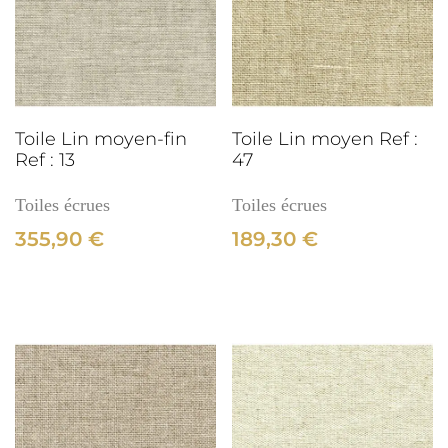
:
282
3cm
Toile Lin moyen-fin
Toile Lin moyen Ref :
Ref : 13
47
Toiles écrues
Toiles écrues
355,90
€
189,30
€