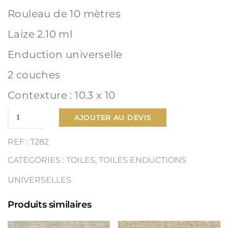
Rouleau de 10 mètres
Laize 2.10 ml
Enduction universelle
2 couches
Contexture : 10.3 x 10
quantité
AJOUTER AU DEVIS
de
REF : T282
Toile
CATÉGORIES :
TOILES
,
TOILES ENDUCTIONS
Lin
UNIVERSELLES
fort
Produits similaires
Ref