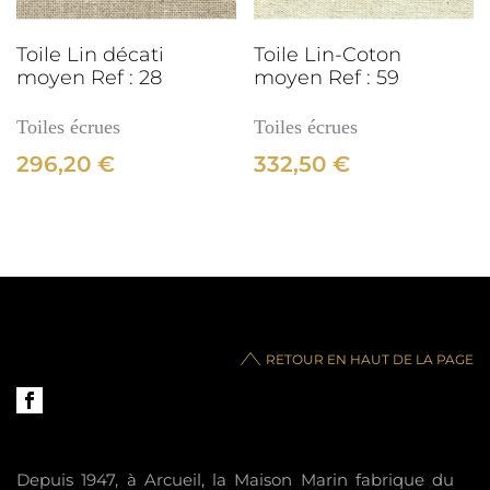
3cm
Toile Lin décati
Toile Lin-Coton
moyen Ref : 28
moyen Ref : 59
Toiles écrues
Toiles écrues
296,20
€
332,50
€
RETOUR EN HAUT DE LA PAGE
Depuis 1947, à Arcueil, la Maison Marin fabrique du