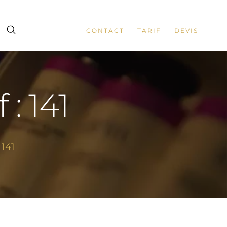
CONTACT
TARIF
DEVIS
 : 141
 141