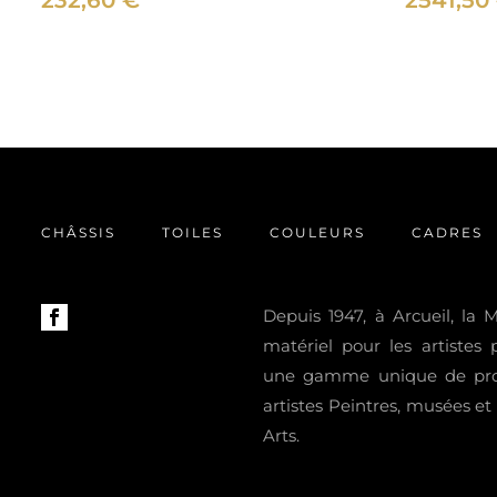
232,60
€
2541,50
CHÂSSIS
TOILES
COULEURS
CADRES
Depuis 1947, à Arcueil, la
matériel pour les artistes
une gamme unique de prod
artistes Peintres, musées e
Arts.