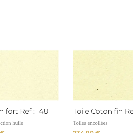
Lin
extra
fin
Ref
:
141
3cm
n fort Ref : 148
Toile Coton fin Re
ction huile
Toiles encollées