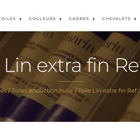
TOILES
COULEURS
CADRES
CHEVALETS
 Lin extra fin Ref
les
/
Toiles enduction huile
/ Toile Lin extra fin Ref :