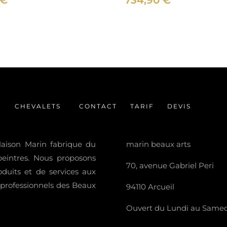
€
734,90
€
CHEVALETS
CONTACT
TARIF
DEVIS
 Maison Marin fabrique du
marin beaux arts
 peintres. Nous proposons
70, avenue Gabriel Peri
uits et de services aux
t professionnels des Beaux
94110 Arcueil
Ouvert du Lundi au Samedi