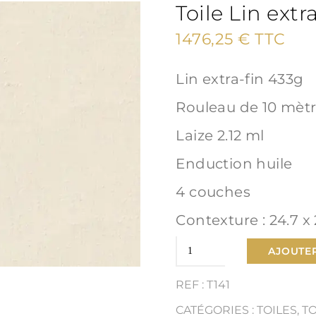
Toile Lin extra
1476,25
€
TTC
Lin extra-fin 433g
Rouleau de 10 mèt
Laize 2.12 ml
Enduction huile
4 couches
Contexture : 24.7 x 
quantité
AJOUTER
de
REF : T141
Toile
CATÉGORIES :
TOILES
,
T