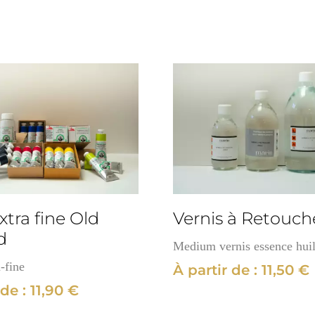
sans
Plomb
Lefranc&Bourgeois
xtra fine Old
Vernis à Retouch
d
Medium vernis essence hui
-fine
À partir de :
11,50
€
 de :
11,90
€