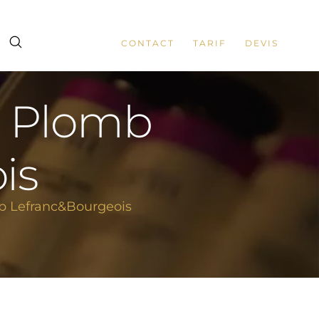
CONTACT
TARIF
DEVIS
s Plomb
is
b Lefranc&Bourgeois