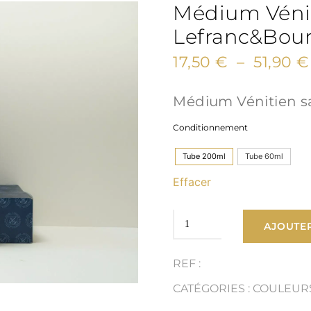
Médium Véni
Lefranc&Bour
17,50
€
–
51,90
€
Médium Vénitien s
Conditionnement
Tube 200ml
Tube 60ml
Effacer
quantité
AJOUTER
de
REF :
Médium
CATÉGORIES :
COULEUR
Vénitien