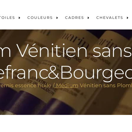
TOILES
COULEURS
CADRES
CHEVALETS
 Vénitien san
efranc&Bourgeo
rnis essence huile
/ Médium Vénitien sans Plom