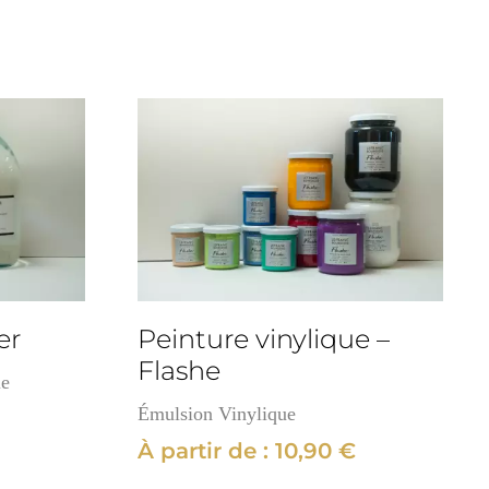
er
Peinture vinylique –
Flashe
le
Émulsion Vinylique
À partir de :
10,90
€