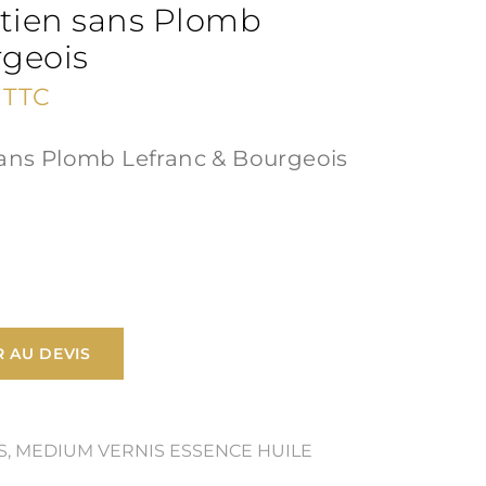
tien sans Plomb
geois
Plage
TTC
de
ans Plomb Lefranc & Bourgeois
prix :
17,50 €
à
51,90 €
 AU DEVIS
S
,
MEDIUM VERNIS ESSENCE HUILE