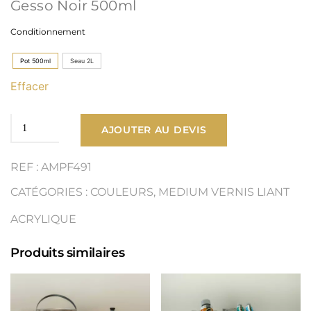
Gesso Noir 500ml
Conditionnement
Pot 500ml
Seau 2L
Effacer
quantité
AJOUTER AU DEVIS
de
REF : AMPF491
Gesso
CATÉGORIES :
COULEURS
,
MEDIUM VERNIS LIANT
Noir
ACRYLIQUE
Marin
Produits similaires