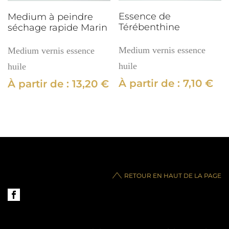
Essence de
Medium à peindre
Térébenthine
séchage rapide Marin
Medium vernis essence
Medium vernis essence
huile
huile
À partir de :
7,10
€
À partir de :
13,20
€
RETOUR EN HAUT DE LA PAGE