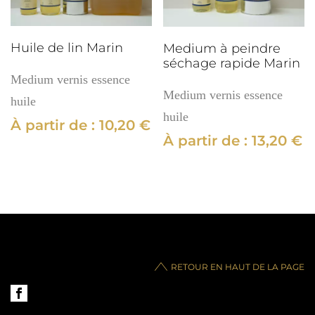
Huile de lin Marin
Medium à peindre
séchage rapide Marin
Medium vernis essence
Medium vernis essence
huile
huile
À partir de :
10,20
€
À partir de :
13,20
€
RETOUR EN HAUT DE LA PAGE