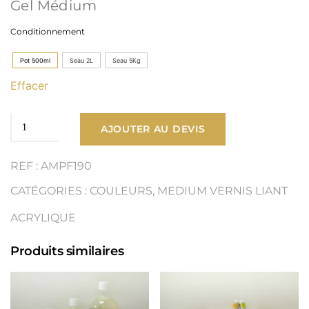
Gel Médium
prix :
Conditionnement
13,90 €
Pot 500ml
Seau 2L
Seau 5Kg
à
Effacer
95,60 €
quantité
AJOUTER AU DEVIS
de
REF : AMPF190
Gel
CATÉGORIES :
COULEURS
,
MEDIUM VERNIS LIANT
Médium
ACRYLIQUE
Produits similaires