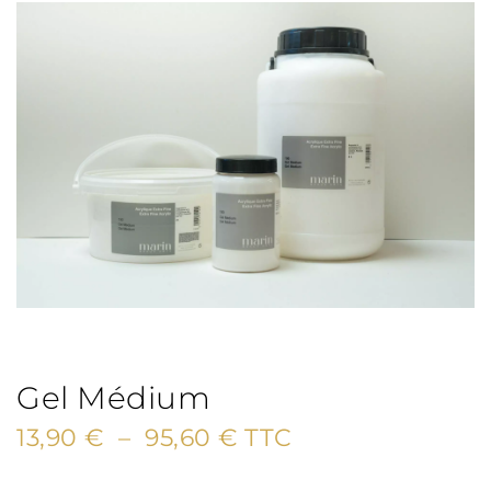
Gel Médium
Plage
13,90
€
–
95,60
€
TTC
de