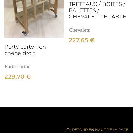
TRETEAUX / BOITES /
PALETTES /
CHEVALET DE TABLE
Chevalets
227,65
€
Porte carton en
chêne droit
Porte carton
229,70
€
RETOUR EN HAUT DE LA PAGE