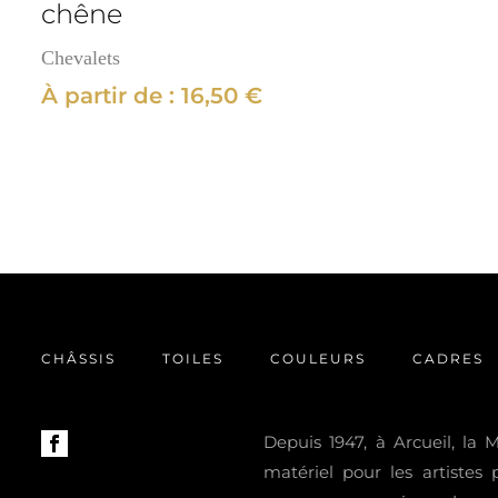
chêne
Chevalets
À partir de :
16,50
€
CHÂSSIS
TOILES
COULEURS
CADRES
Depuis 1947, à Arcueil, la
matériel pour les artistes