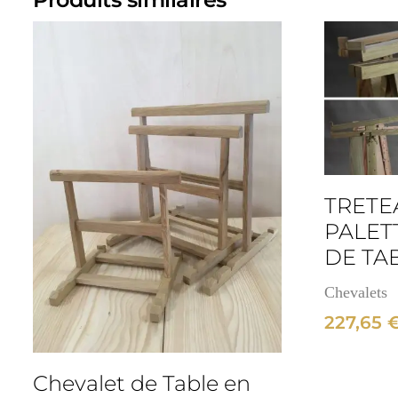
TRETEA
PALET
DE TA
Chevalets
227,65
Chevalet de Table en