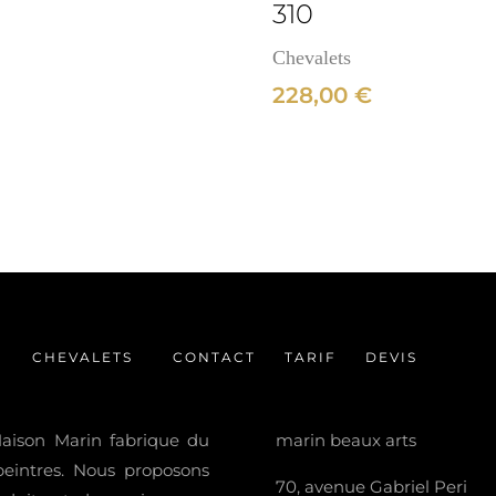
310
Chevalets
228,00
€
CHEVALETS
CONTACT
TARIF
DEVIS
 Maison Marin fabrique du
marin beaux arts
 peintres. Nous proposons
70, avenue Gabriel Peri