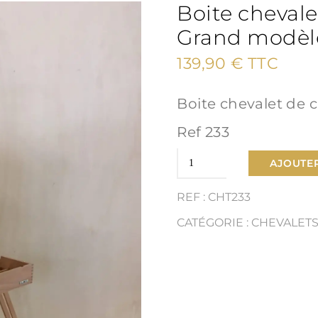
Boite cheval
Grand modèl
139,90
€
TTC
Boite chevalet de
Ref 233
quantité
AJOUTER
de
REF : CHT233
Boite
CATÉGORIE :
CHEVALET
chevalet
de
campagne