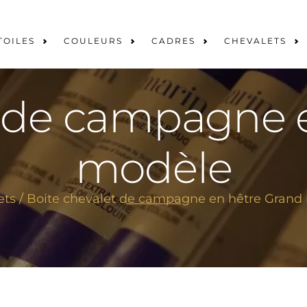
TOILES
COULEURS
CADRES
CHEVALETS
t de campagne 
modèle
ets
/ Boite chevalet de campagne en hêtre Grand