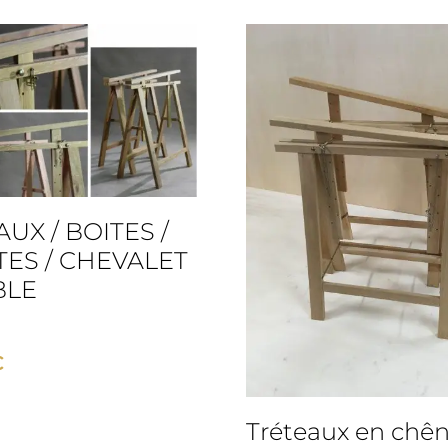
UX / BOITES /
TES / CHEVALET
BLE
€
Tréteaux en chên