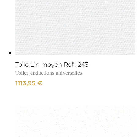
cm
3cm
Toile Lin moyen Ref : 243
Toiles enductions universelles
1113,95
€