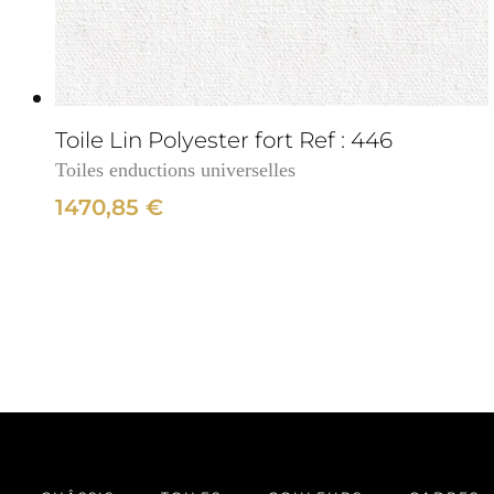
cm
3cm
Toile Lin Polyester fort Ref : 446
Toiles enductions universelles
1470,85
€