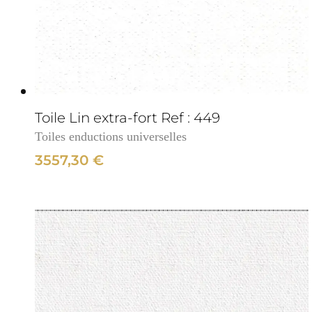
cm
3cm
Toile Lin extra-fort Ref : 449
Toiles enductions universelles
3557,30
€