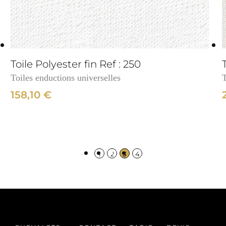
3cm
Toile Polyester fin Ref : 250
Toiles enductions universelles
T
158,10
€
1
2
3
4