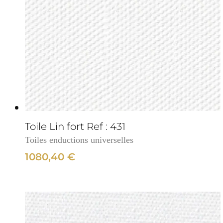
cm
3cm
Toile Lin fort Ref : 431
Toiles enductions universelles
1080,40
€