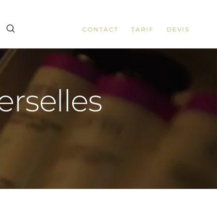
CONTACT
TARIF
DEVIS
erselles