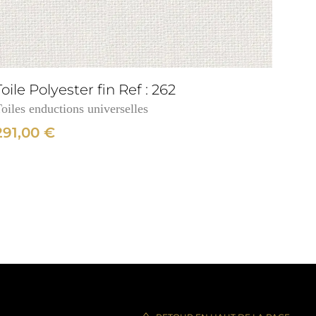
Toile Polyester fin Ref : 262
oiles enductions universelles
291,00
€