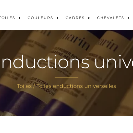
TOILES
COULEURS
CADRES
CHEVALETS
enductions univ
Toiles
/ Toiles enductions universelles