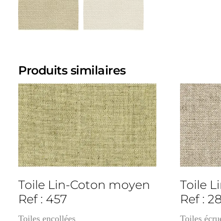
Produits similaires
cm
3cm
Toile Lin-Coton moyen
Toile 
Ref : 457
Ref : 2
Toiles encollées
Toiles écru