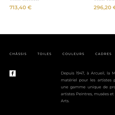
713,40
€
296,20
CHÂSSIS
TOILES
COULEURS
CADRES
Depuis 1947, à Arcueil, la
matériel pour les artistes
une gamme unique de prod
artistes Peintres, musées e
Arts.