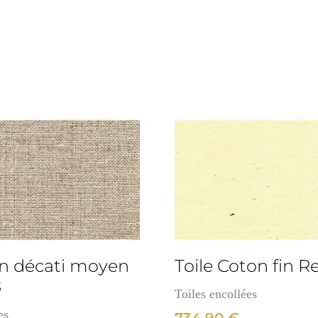
Ref
:
66
3cm
Lin décati moyen
Toile Coton fin Re
8
Toiles encollées
es