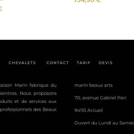
734,90
€
€
CHEVALETS
CONTACT
TARIF
DEVIS
 Maison Marin fabrique du
marin beaux arts
 peintres. Nous proposons
70, avenue Gabriel Peri
uits et de services aux
t professionnels des Beaux
94110 Arcueil
Ouvert du Lundi au Samedi