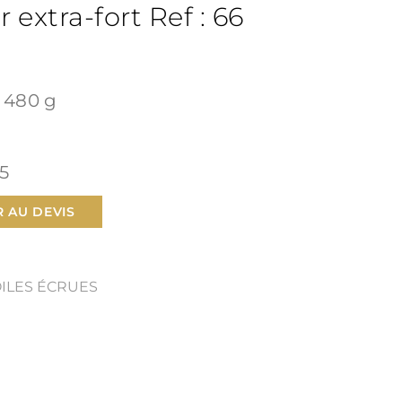
r extra-fort Ref : 66
t 480 g
.5
 AU DEVIS
OILES ÉCRUES