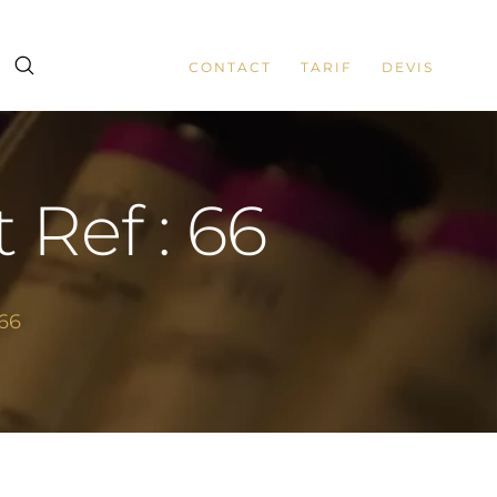
CONTACT
TARIF
DEVIS
t Ref : 66
 66