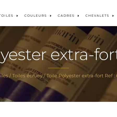
TOILES
COULEURS
CADRES
CHEVALETS
yester extra-for
iles
/
Toiles écrues
/ Toile Polyester extra-fort Ref :