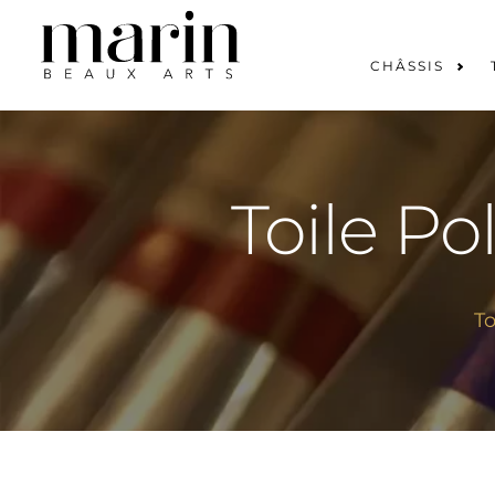
Aller
au
CHÂSSIS
Rechercher :
contenu
Toile Pol
To