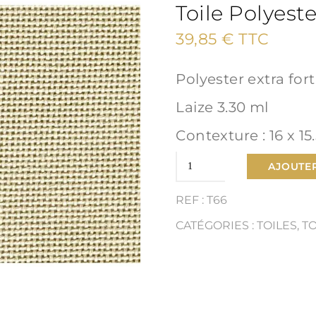
Toile Polyeste
39,85
€
TTC
Polyester extra for
Laize 3.30 ml
Contexture : 16 x 15
quantité
AJOUTER
de
REF : T66
Toile
CATÉGORIES :
TOILES
,
T
Polyester
extra-
fort