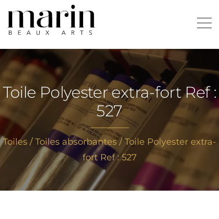
Aller
au
Rechercher :
contenu
Toile Polyester extra-fort Ref :
527
Toiles
/
Toiles absorbantes
/ Toile Polyester extra-
fort Ref : 527