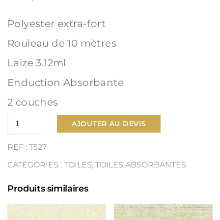
Polyester extra-fort
Rouleau de 10 mètres
Laize 3.12ml
Enduction Absorbante
2 couches
quantité
AJOUTER AU DEVIS
de
REF : T527
Toile
CATÉGORIES :
TOILES
,
TOILES ABSORBANTES
Polyester
Produits similaires
extra-
fort