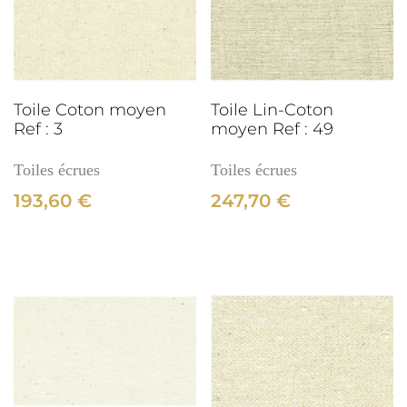
Ref
:
3cm
527
Toile Coton moyen
Toile Lin-Coton
Ref : 3
moyen Ref : 49
Toiles écrues
Toiles écrues
193,60
€
247,70
€
3cm