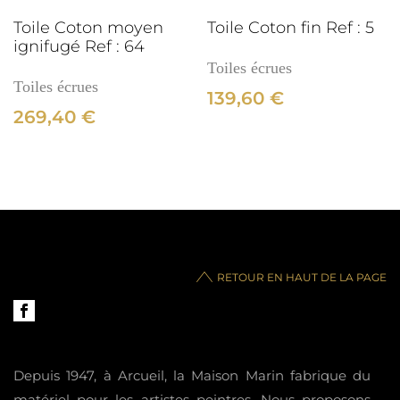
Toile Coton moyen
Toile Coton fin Ref : 5
ignifugé Ref : 64
Toiles écrues
Toiles écrues
139,60
€
269,40
€
RETOUR EN HAUT DE LA PAGE
Depuis 1947, à Arcueil, la Maison Marin fabrique du
matériel pour les artistes peintres. Nous proposons