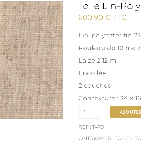
Toile Lin-Poly
600,90
€
TTC
Lin-polyester fin 2
Rouleau de 10 mèt
Laize 2.12 ml
Encollée
2 couches
Contexture : 24 x 1
quantité
AJOUTER
de
REF : T479
Toile
CATÉGORIES :
TOILES
,
T