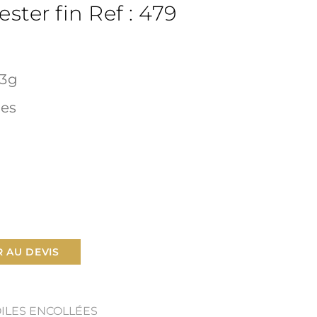
ester fin Ref : 479
33g
res
6
 AU DEVIS
OILES ENCOLLÉES