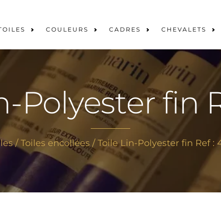
TOILES
COULEURS
CADRES
CHEVALETS
n-Polyester fin 
iles
/
Toiles encollées
/ Toile Lin-Polyester fin Ref : 