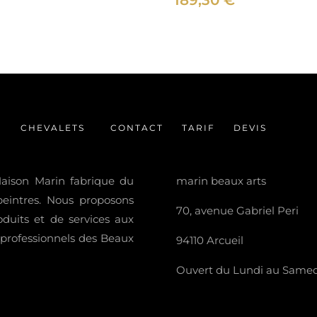
189,30
€
CHEVALETS
CONTACT
TARIF
DEVIS
 Maison Marin fabrique du
marin beaux arts
 peintres. Nous proposons
70, avenue Gabriel Peri
uits et de services aux
t professionnels des Beaux
94110 Arcueil
Ouvert du Lundi au Samedi