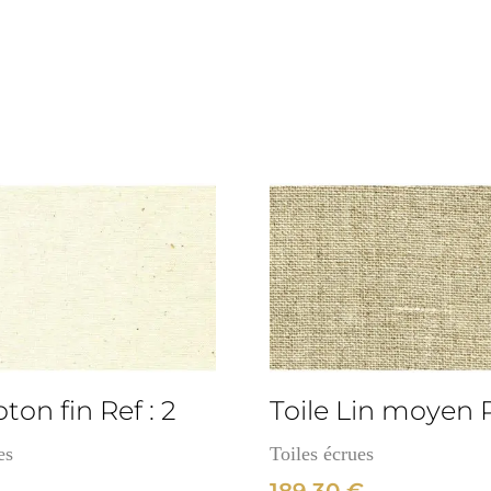
Lin-
Polyester
fin
Ref
:
479
3cm
oton fin Ref : 2
Toile Lin moyen R
es
Toiles écrues