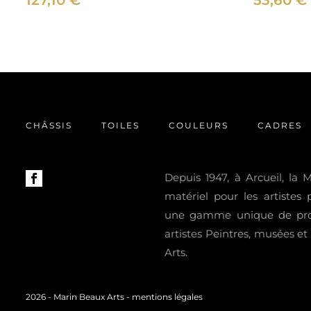
127,10
€
53,60
€
CHÂSSIS
TOILES
COULEURS
CADRES
Depuis 1947, à Arcueil, la
matériel pour les artistes
une gamme unique de prod
artistes Peintres, musées e
Arts.
2026 -
Marin Beaux Arts
-
mentions légales