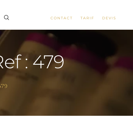
CONTACT
TARIF
DEVIS
Ref : 479
479