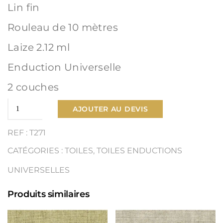
Lin fin
Rouleau de 10 mètres
Laize 2.12 ml
Enduction Universelle
2 couches
quantité
AJOUTER AU DEVIS
de
REF : T271
Toile
CATÉGORIES :
TOILES
,
TOILES ENDUCTIONS
Lin
UNIVERSELLES
Fin
Produits similaires
Ref