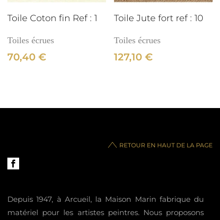
Toile Coton fin Ref : 1
Toile Jute fort ref : 10
Toiles écrues
Toiles écrues
70,40
€
127,10
€
RETOUR EN HAUT DE LA PAGE
Depuis 1947, à Arcueil, la Maison Marin fabrique du
matériel pour les artistes peintres. Nous proposons