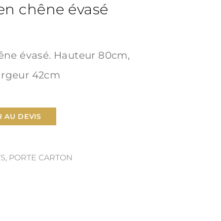
 en chêne évasé
êne évasé. Hauteur 80cm,
argeur 42cm
 AU DEVIS
TS
,
PORTE CARTON