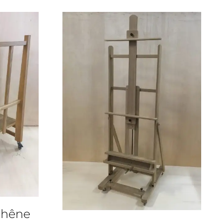
chêne