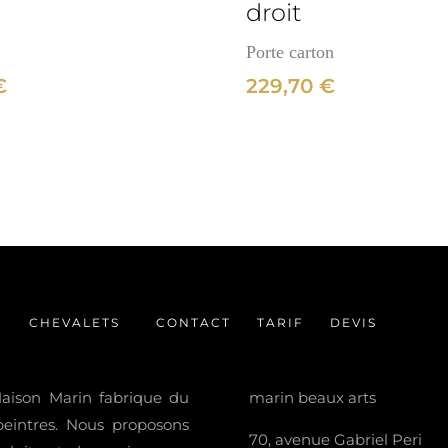
droit
Porte carton
€
229,70
€
CHEVALETS
CONTACT
TARIF
DEVIS
 Maison Marin fabrique du
marin beaux arts
 peintres. Nous proposons
70, avenue Gabriel Peri