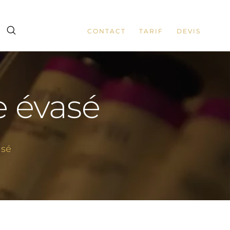
CONTACT
TARIF
DEVIS
e évasé
asé