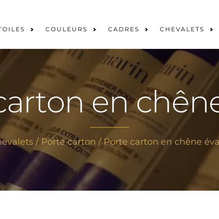
TOILES
COULEURS
CADRES
CHEVALETS
carton en chên
evalets
/
Porte carton
/ Porte carton en chêne év