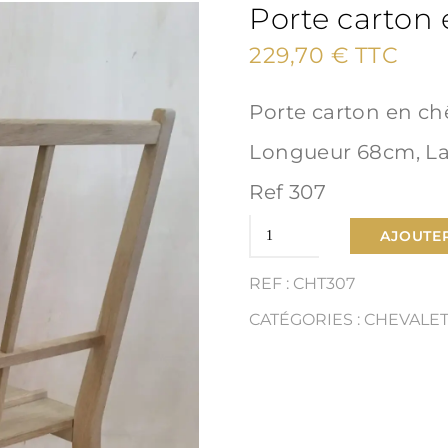
Porte carton
229,70
€
TTC
Porte carton en ch
Longueur 68cm, L
Ref 307
quantité
AJOUTER
de
REF : CHT307
Porte
CATÉGORIES :
CHEVALE
carton
en
chêne