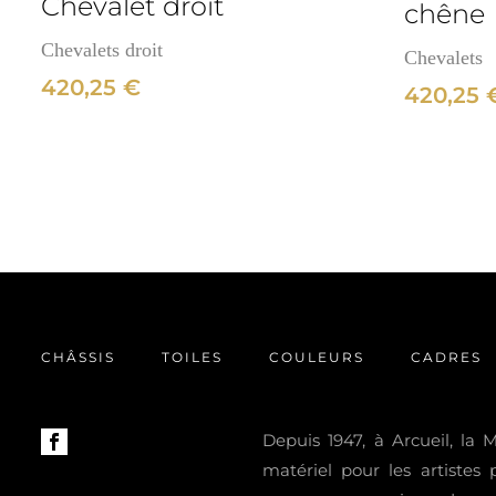
Chevalet droit
chêne
Chevalets droit
Chevalets
420,25
€
420,25
CHÂSSIS
TOILES
COULEURS
CADRES
Depuis 1947, à Arcueil, la
matériel pour les artistes