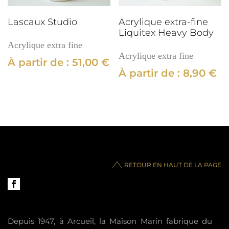
Lascaux Studio
Acrylique extra-fine
Liquitex Heavy Body
Acrylique extra fine
Acrylique extra fine
À partir de :
51,00
€
À partir de :
8,90
€
RETOUR EN HAUT DE LA PAGE
Depuis 1947, à Arcueil, la Maison Marin fabrique du