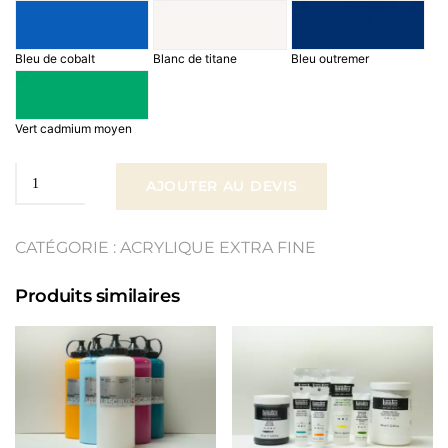
Bleu de cobalt
Blanc de titane
Bleu outremer
Vert cadmium moyen
quantité
AJOUTER AU DEVIS
de
CATÉGORIE :
ACRYLIQUE EXTRA FINE
Lascaux
Produits similaires
Artiste