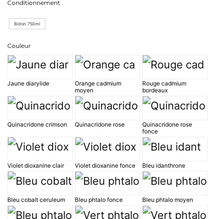
Conditionnement
prix :
Bidon 750ml
66,00 €
Couleur
à
112,00 €
Jaune diarylide
Orange cadmium
Rouge cadmium
moyen
bordeaux
Quinacridone crimson
Quinacridone rose
Quinacridone rose
fonce
Violet dioxanine clair
Violet dioxanine fonce
Bleu idanthrone
Bleu cobalt ceruleum
Bleu phtalo fonce
Bleu phtalo moyen