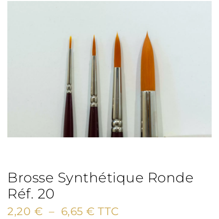
Brosse Synthétique Ronde
Réf. 20
Plage
2,20
€
–
6,65
€
TTC