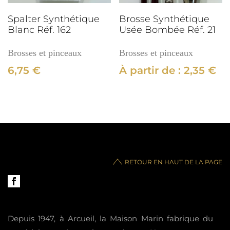
Spalter Synthétique
Brosse Synthétique
Blanc Réf. 162
Usée Bombée Réf. 21
Brosses et pinceaux
Brosses et pinceaux
6,75
€
À partir de :
2,35
€
RETOUR EN HAUT DE LA PAGE
Depuis 1947, à Arcueil, la Maison Marin fabrique du