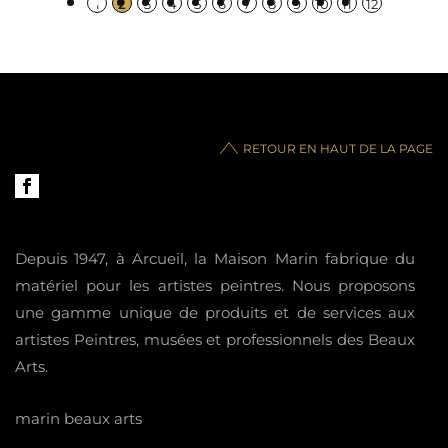
1
2
3
4
5
6
7
8
9
10
11
12
RETOUR EN HAUT DE LA PAGE
Depuis 1947, à Arcueil, la Maison Marin fabrique du
matériel pour les artistes peintres. Nous proposons
une gamme unique de produits et de services aux
artistes Peintres, musées et professionnels des Beaux
Arts.
marin beaux arts